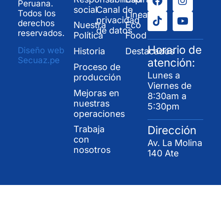
Peruana.
social
Canal de
Todos los
Línea
privacidad
derechos
Nuestra
Eco
de datos
reservados.
Política
Food
Horario de
Diseño web
Historia
Destacados
Secuaz.pe
atención:
Proceso de
Lunes a
producción
Viernes de
Mejoras en
8:30am a
nuestras
5:30pm
operaciones
Dirección
Trabaja
con
Av. La Molina
nosotros
140 Ate