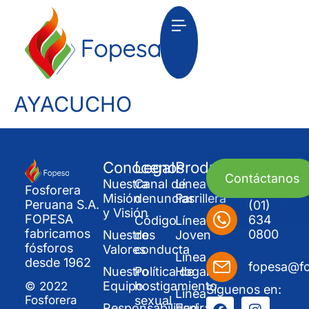
AYACUCHO
Conócenos
Legal
Productos
Contáctanos
Nuestra
Canal de
Línea
Fosforera
Misión
denuncias
Parrillera
Peruana S.A.
(01)
y Visión
FOPESA
634
Código
Línea
fabricamos
0800
Nuestros
de
Joven
fósforos
Valores
conducta
Línea
desde 1962
fopesa@f
Nuestro
Política de
Hogar
Equipo
hostigamiento
© 2022
Síguenos en:
Línea
sexual
Fosforera
Responsabilidad
Espirales