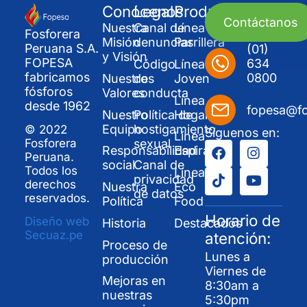
Conócenos
Legal
Productos
Contáctanos
Nuestra
Canal de
Línea
Fosforera
Misión
denuncias
Parrillera
Peruana S.A.
(01)
y Visión
FOPESA
634
Código
Línea
fabricamos
0800
Nuestros
de
Joven
fósforos
Valores
conducta
Línea
desde 1962
fopesa@f
Nuestro
Política de
Hogar
Equipo
hostigamiento
© 2022
Síguenos en:
Línea
sexual
Fosforera
Responsabilidad
Espirales
Peruana.
social
Canal de
Todos los
Línea
privacidad
derechos
Nuestra
Eco
de datos
reservados.
Política
Food
Horario de
Diseño web
Historia
Destacados
Secuaz.pe
atención:
Proceso de
Lunes a
producción
Viernes de
Mejoras en
8:30am a
nuestras
5:30pm