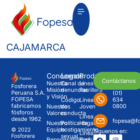
CAJAMARCA
Conócenos
Legal
Productos
Contáctanos
Nuestra
Canal de
Línea
Fosforera
Misión
denuncias
Parrillera
Peruana S.A.
(01)
y Visión
FOPESA
634
Código
Línea
fabricamos
0800
Nuestros
de
Joven
fósforos
Valores
conducta
Línea
desde 1962
fopesa@f
Nuestro
Política de
Hogar
Equipo
hostigamiento
© 2022
Síguenos en:
Línea
sexual
Fosforera
Responsabilidad
Espirales