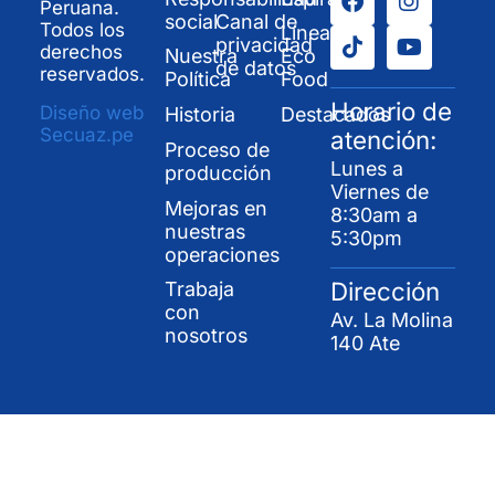
Peruana.
social
Canal de
Todos los
Línea
privacidad
derechos
Nuestra
Eco
de datos
reservados.
Política
Food
Horario de
Diseño web
Historia
Destacados
Secuaz.pe
atención:
Proceso de
Lunes a
producción
Viernes de
Mejoras en
8:30am a
nuestras
5:30pm
operaciones
Dirección
Trabaja
con
Av. La Molina
nosotros
140 Ate