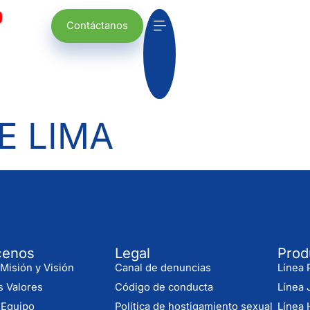
Contáctanos
E LIMA
cenos
Legal
Prod
Misión y Visión
Canal de denuncias
Línea P
s Valores
Código de conducta
Línea 
 Equipo
Política de hostigamiento sexual
Línea 