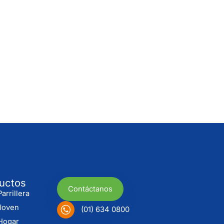
uctos
Contáctanos
arrillera
Joven
(01) 634 0800
Hogar