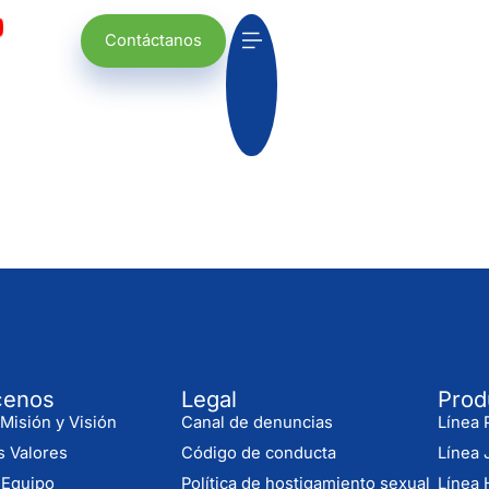
Contáctanos
cenos
Legal
Prod
Misión y Visión
Canal de denuncias
Línea P
s Valores
Código de conducta
Línea 
 Equipo
Política de hostigamiento sexual
Línea 