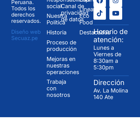
Peruana.
social
Canal de
Todos los
Línea
privacidad
derechos
Nuestra
Eco
de datos
reservados.
Política
Food
Horario de
Diseño web
Historia
Destacados
Secuaz.pe
atención:
Proceso de
Lunes a
producción
Viernes de
Mejoras en
8:30am a
nuestras
5:30pm
operaciones
Dirección
Trabaja
con
Av. La Molina
nosotros
140 Ate