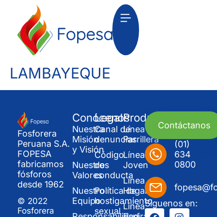
LAMBAYEQUE
Conócenos
Legal
Productos
Contáctanos
Nuestra
Canal de
Línea
Fosforera
Misión
denuncias
Parrillera
Peruana S.A.
(01)
y Visión
FOPESA
634
Código
Línea
fabricamos
0800
Nuestros
de
Joven
fósforos
Valores
conducta
Línea
desde 1962
fopesa@f
Nuestro
Política de
Hogar
Equipo
hostigamiento
© 2022
Síguenos en:
Línea
sexual
Fosforera
Responsabilidad
Espirales