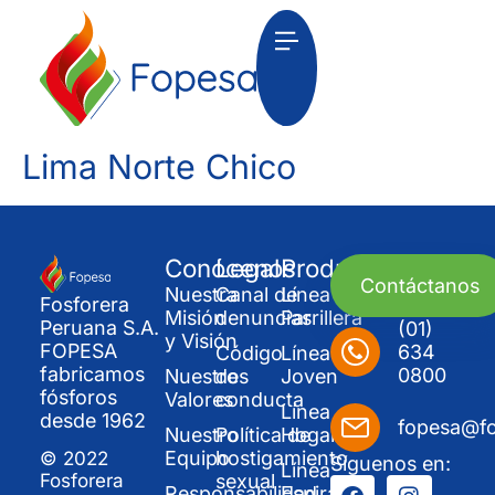
Lima Norte Chico
Conócenos
Legal
Productos
Contáctanos
Nuestra
Canal de
Línea
Fosforera
Misión
denuncias
Parrillera
Peruana S.A.
(01)
y Visión
FOPESA
634
Código
Línea
fabricamos
0800
Nuestros
de
Joven
fósforos
Valores
conducta
Línea
desde 1962
fopesa@f
Nuestro
Política de
Hogar
Equipo
hostigamiento
© 2022
Síguenos en:
Línea
sexual
Fosforera
Responsabilidad
Espirales