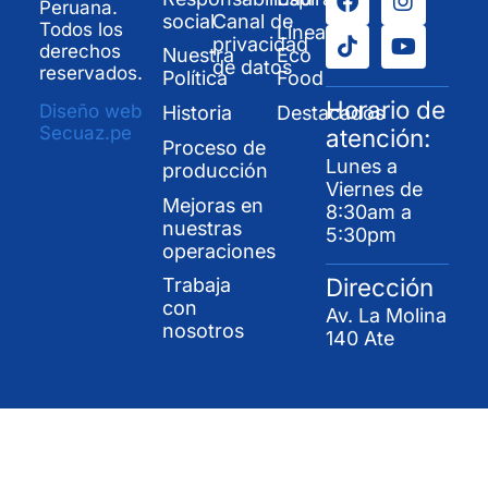
Peruana.
social
Canal de
Todos los
Línea
privacidad
derechos
Nuestra
Eco
de datos
reservados.
Política
Food
Horario de
Diseño web
Historia
Destacados
Secuaz.pe
atención:
Proceso de
Lunes a
producción
Viernes de
Mejoras en
8:30am a
nuestras
5:30pm
operaciones
Dirección
Trabaja
con
Av. La Molina
nosotros
140 Ate