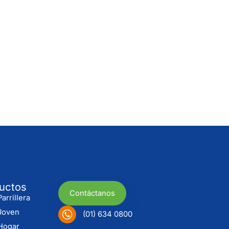
uctos
Contáctanos
arrillera
Joven
(01) 634 0800
Hogar