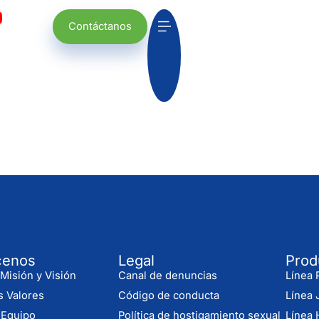
Contáctanos
cenos
Legal
Prod
Misión y Visión
Canal de denuncias
Línea P
s Valores
Código de conducta
Línea 
 Equipo
Política de hostigamiento sexual
Línea 