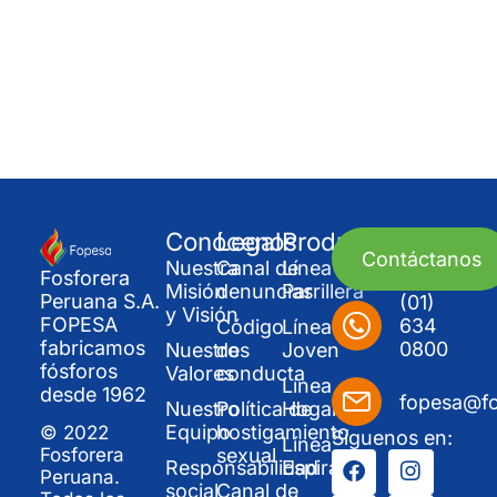
Conócenos
Legal
Productos
Contáctanos
Nuestra
Canal de
Línea
Fosforera
Misión
denuncias
Parrillera
Peruana S.A.
(01)
y Visión
FOPESA
634
Código
Línea
fabricamos
0800
Nuestros
de
Joven
fósforos
Valores
conducta
Línea
desde 1962
fopesa@f
Nuestro
Política de
Hogar
Equipo
hostigamiento
© 2022
Síguenos en:
Línea
sexual
Fosforera
Responsabilidad
Espirales
Peruana.
social
Canal de