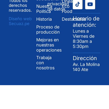
Todos los
Línea
privacidad
derechos
Nuestra
Eco
de datos
reservados.
Política
Food
Horario de
Diseño web
Historia
Destacados
Secuaz.pe
atención:
Proceso de
Lunes a
producción
Viernes de
Mejoras en
8:30am a
nuestras
5:30pm
operaciones
Dirección
Trabaja
con
Av. La Molina
nosotros
140 Ate