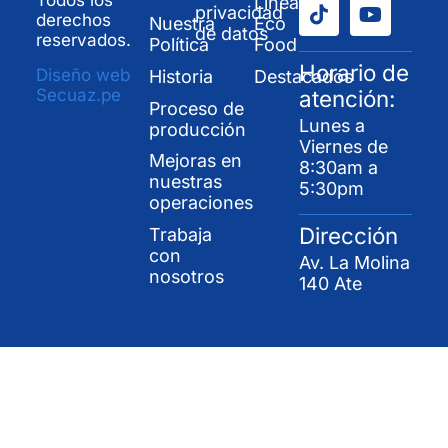
Todos los
Línea
privacidad
derechos
Nuestra
Eco
de datos
reservados.
Política
Food
Horario de
Diseño web
Historia
Destacados
Secuaz.pe
atención:
Proceso de
Lunes a
producción
Viernes de
Mejoras en
8:30am a
nuestras
5:30pm
operaciones
Dirección
Trabaja
con
Av. La Molina
nosotros
140 Ate