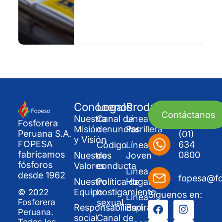
Conócenos
Legal
Productos
Contáctanos
Nuestra
Canal de
Línea
Fosforera
Misión
denuncias
Parrillera
Peruana S.A.
(01)
y Visión
FOPESA
634
Código
Línea
fabricamos
0800
Nuestros
de
Joven
fósforos
Valores
conducta
Línea
desde 1962
fopesa@f
Nuestro
Política de
Hogar
Equipo
hostigamiento
© 2022
Síguenos en:
Línea
sexual
Fosforera
Responsabilidad
Espirales
Peruana.
social
Canal de