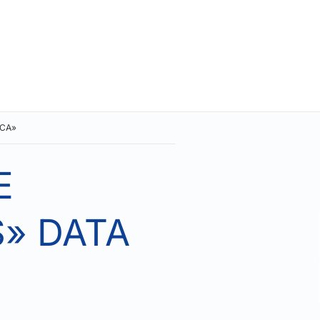
ICA»
E
» DATA