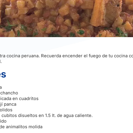
estra cocina peruana. Recuerda encender el fuego de tu cocina co
.
es
a
e chancho
picada en cuadritos
jí panca
molidos
cubitos disueltos en 1.5 lt. de agua caliente.
lido
s de animalitos molida