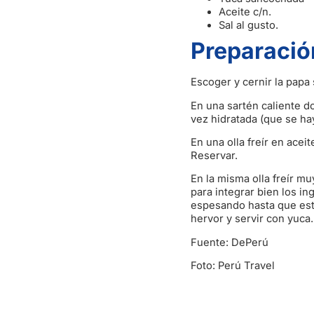
Aceite c/n.
Sal al gusto.
Preparació
Escoger y cernir la papa 
En una sartén caliente d
vez hidratada (que se hay
En una olla freír en acei
Reservar.
En la misma olla freír mu
para integrar bien los in
espesando hasta que este
hervor y servir con yuca.
Fuente: DePerú
Foto: Perú Travel